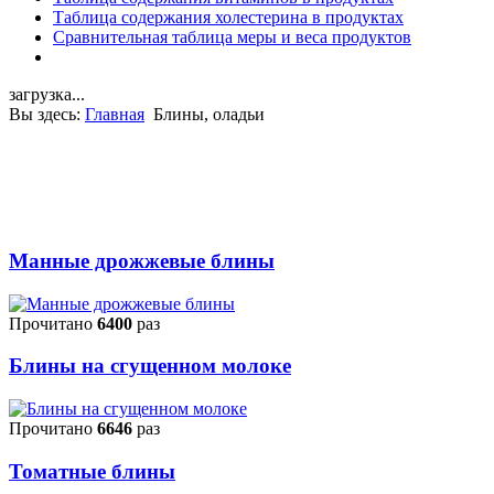
Таблица содержания холестерина в продуктах
Сравнительная таблица меры и веса продуктов
загрузка...
Вы здесь:
Главная
Блины, оладьи
Манные дрожжевые блины
Прочитано
6400
раз
Блины на сгущенном молоке
Прочитано
6646
раз
Томатные блины