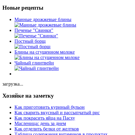
Новые рецепты
Манные дрожжевые блины
Печенье "Свинки"
Постный борщ
Блины на сгущенном молоке
Чайный глинтвейн
загрузка...
Хозяйке на заметку
Как приготовить куриный бульон
Как сварить вкусный и рассыпчатый рис
Как покрасить яйца на Пасху
Масленица: день за днем
Как отделить белки от желтков
Таблица содержания витаминов в продуктах